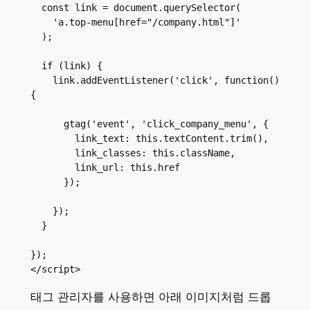
  const link = document.querySelector(

    'a.top-menu[href="/company.html"]'

  );

  if (link) {

    link.addEventListener('click', function() 
{

      gtag('event', 'click_company_menu', {

        link_text: this.textContent.trim(),

        link_classes: this.className,

        link_url: this.href

      });

    });

  }

});

</script>
태그 관리자를 사용하면 아래 이미지처럼 드롭