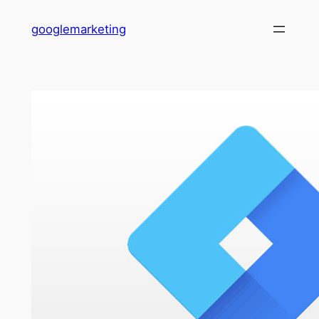
콘
googlemarketing
텐
츠
로
바
로
가
기