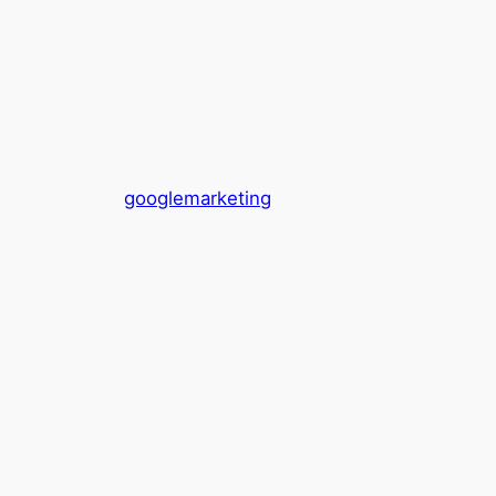
콘
텐
츠
로
바
로
가
googlemarketing
기