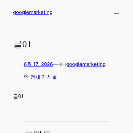
콘
googlemarketing
텐
츠
로
바
글01
로
가
기
6월 17, 2026
—
googlemarketing
제공
안
전체 게시물
글01