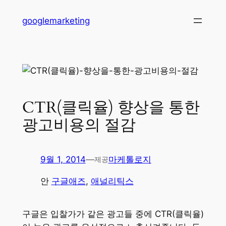
콘
googlemarketing
텐
츠
로
바
로
가
CTR(클릭율) 향상을 통한
기
광고비용의 절감
9월 1, 2014
—
마케톨로지
제공
안
구글애즈
, 
애널리틱스
구글은 입찰가가 같은 광고들 중에 CTR(클릭율)