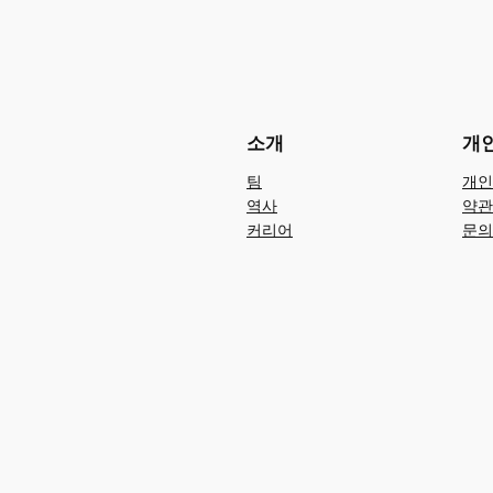
소개
개
팀
개인
역사
약관
커리어
문의