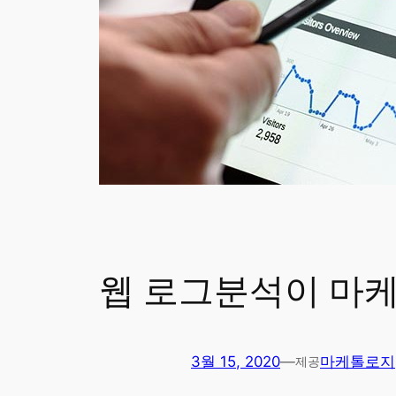
웹 로그분석이 마
3월 15, 2020
—
마케톨로지
제공