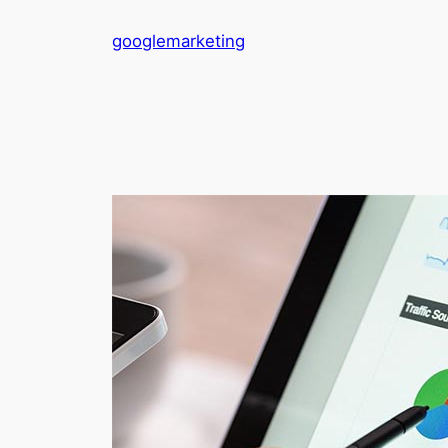
콘
googlemarketing
텐
츠
로
바
로
가
기